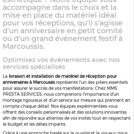
accompagne dans le choix et la
mise en place du matériel idéal
pour vos réceptions, qu'il s'agisse
d'un anniversaire en petit comité
ou d'un grand événement festif à
Marcoussis.
Optimisez vos événements avec nos
services spécialisés
La
livraison et installation de matériel de réception pour
anniversaires à Marcoussis
représente l'un des piliers essentiels
pour assurer le succès de vos manifestations. Chez MMS
PRESTA SERVICES, nous comprenons l'importance d'un
montage rigoureux et d'un service sur mesure qui prennent en
compte chaque détail. Nos équipes expérimentées vous
offrent des conseils personnalisés et des solutions innovantes
afin de répondre aux attentes de vos invités tout en respectant
le budget et les délais impartis.
Grâce à une approche basée sur la
qualité
et la
rigueur
, nous