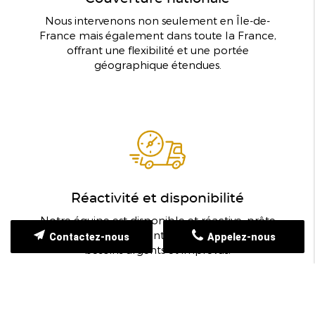
Nous intervenons non seulement en Île-de-
France mais également dans toute la France,
offrant une flexibilité et une portée
géographique étendues.
Réactivité et disponibilité
Notre équipe est disponible et réactive, prête
à intervenir rapidement pour répondre à vos
Contactez-nous
Appelez-nous
besoins urgents et imprévus.