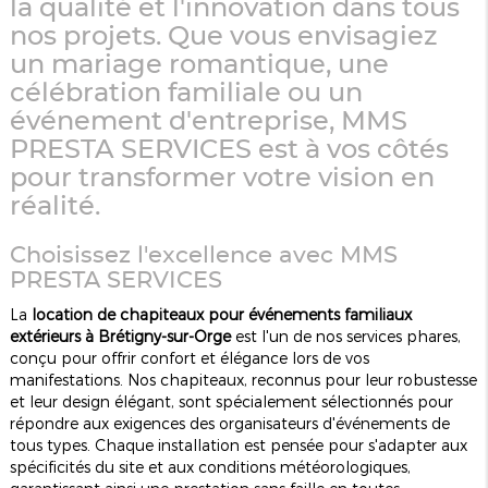
la qualité et l'innovation dans tous
nos projets. Que vous envisagiez
un mariage romantique, une
célébration familiale ou un
événement d'entreprise, MMS
PRESTA SERVICES est à vos côtés
pour transformer votre vision en
réalité.
Choisissez l'excellence avec MMS
PRESTA SERVICES
La
location de chapiteaux pour événements familiaux
extérieurs à Brétigny-sur-Orge
est l'un de nos services phares,
conçu pour offrir confort et élégance lors de vos
manifestations. Nos chapiteaux, reconnus pour leur robustesse
et leur design élégant, sont spécialement sélectionnés pour
répondre aux exigences des organisateurs d'événements de
tous types. Chaque installation est pensée pour s'adapter aux
spécificités du site et aux conditions météorologiques,