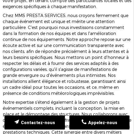
votre projet, en tenant compte des particularités locales et des
exigences spécifiques à chaque manifestation.
Chez MMS PRESTA SERVICES, nous croyons fermement que
chaque événement est unique et mérite une attention
particulière. C'est pourquoi nous investissons constamment
dans la formation de nos équipes et dans l'amélioration
continue de nos équipements. Notre approche repose sur une
écoute active et sur une communication transparente avec
nos clients, afin de répondre précisément à leurs attentes et à
leurs besoins spécifiques. Nous mettons un point d'honneur à
respecter les délais et à fournir des services adaptés à des
configurations variées, qu'il s'agisse de manifestations de
grande envergure ou d'événements plus intimistes. Nos
installations allient élégance et robustesse, garantissant ainsi
un cadre idéal pour toutes les occasions, et ce, même en
présence de conditions météorologiques imprévisibles.
Notre expertise s'étend également à la gestion de projets
événementiels complets, incluant la conception, la mise en
place et le démontage des structures. Nous collaborons avec
des partenaires locaux pour offrir un service global qui englobe
Contactez-nous
Appelez-nous
également la décoration, l'éclairage, la sonorisation et d'autres
prestations techniques. Cette synergie entre divers métiers