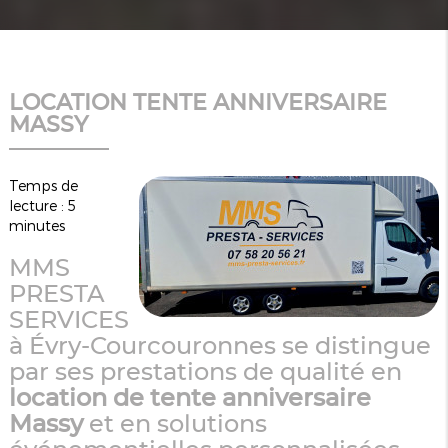
LOCATION TENTE ANNIVERSAIRE
MASSY
Temps de
lecture : 5
minutes
MMS
PRESTA
SERVICES
à Évry-Courcouronnes se distingue
par ses prestations de qualité en
location de tente anniversaire
Massy
et en solutions