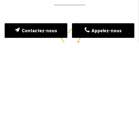
Contactez-nous
Appelez-nous
Couverture nationale
Nous intervenons non seulement en Île-de-
France mais également dans toute la France,
offrant une flexibilité et une portée
géographique étendues.